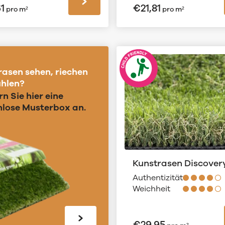
61
€
21,81
pro m²
pro m²
rasen sehen, riechen
ühlen?
n Sie hier eine
nlose Musterbox an.
Kunstrasen Discovery
Authentizität
Weichheit
€
29,95