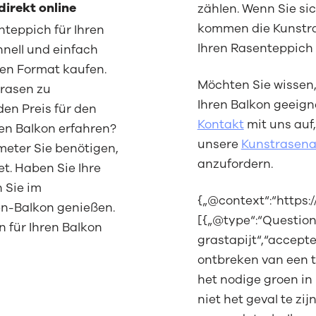
direkt online
zählen. Wenn Sie sic
kommen die Kunstra
teppich für Ihren
Ihren Rasenteppich p
nell und einfach
en Format kaufen.
Möchten Sie wissen
trasen zu
Ihren Balkon geeign
den Preis für den
Kontakt
mit uns auf
en Balkon erfahren?
unsere
Kunstrasen
meter Sie benötigen,
anzufordern.
t. Haben Sie Ihre
 Sie im
{„@context“:“https:
n-Balkon genießen.
[{„@type“:“Questio
n für Ihren Balkon
grastapijt“,“accept
ontbreken van een t
het nodige groen in
niet het geval te zi