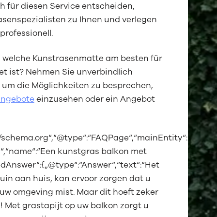
h für diesen Service entscheiden,
senspezialisten zu Ihnen und verlegen
rofessionell.
, welche Kunstrasenmatte am besten für
et ist? Nehmen Sie unverbindlich
, um die Möglichkeiten zu besprechen,
angebote
einzusehen oder ein Angebot
//schema.org“,“@type“:“FAQPage“,“mainEntity“:
n“,“name“:“Een kunstgras balkon met
edAnswer“:{„@type“:“Answer“,“text“:“Het
uin aan huis, kan ervoor zorgen dat u
 uw omgeving mist. Maar dit hoeft zeker
jn! Met grastapijt op uw balkon zorgt u