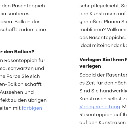
m den Rasenteppich
sehr pflegeleicht. 
ein sauberes
den Kunstrasen auf
trasen-Balkon das
genießen. Planen Si
schafft zudem eine
möblieren? Vollkom
des Rasenteppichs, 
ideal miteinander k
ür den Balkon?
Verlegen Sie Ihren 
en Rasenteppich für
verlegen
osa, schwarzen und
Sobald der Rasentepp
he Farbe Sie sich
es Zeit für den näch
en-Balkon schafft
Sind Sie handwerkli
m Aussehen und
Kunstrasen selbst zu
fekt zu den übrigen
Verlegeanleitung
. M
eiten mit
farbigen
Rasenteppich auf I
auf den Kunstrasen