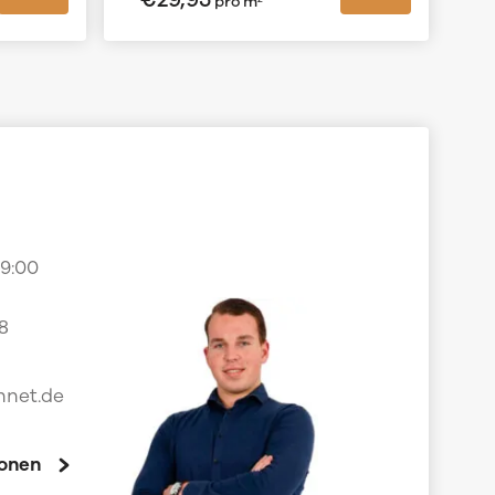
pro m²
09:00
8
nnet.de
ionen