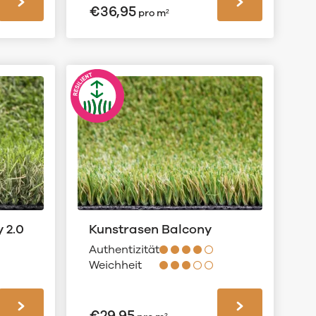
€
36,95
pro m²
 2.0
Kunstrasen Balcony
Authentizität
Weichheit
€
29,95