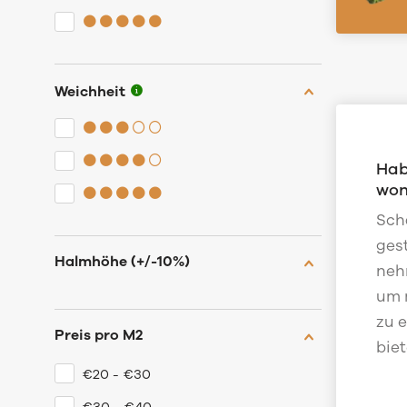
Weichheit
Hab
won
Sch
ges
Halmhöhe (+/-10%)
neh
um 
zu 
Preis pro M2
biet
€20 - €30
€30 - €40