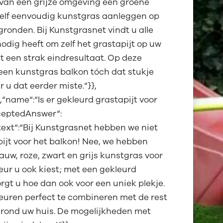
 van een grijze omgeving een groene
zelf eenvoudig kunstgras aanleggen op
ronden. Bij Kunstgrasnet vindt u alle
odig heeft om zelf het grastapijt op uw
t een strak eindresultaat. Op deze
een kunstgras balkon tóch dat stukje
 u dat eerder miste.“}},
“name“:“Is er gekleurd grastapijt voor
ceptedAnswer“:
text“:“Bij Kunstgrasnet hebben we niet
pijt voor het balkon! Nee, we hebben
uw, roze, zwart en grijs kunstgras voor
eur u ook kiest; met een gekleurd
rgt u hoe dan ook voor een uniek plekje.
leuren perfect te combineren met de rest
n rond uw huis. De mogelijkheden met